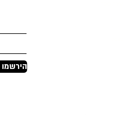
יצירת קשר
הירשמו לניוז
טופס יצירת קשר
Office@jingaclothing.com
כתובת:
בניין הולודרום, בכור שטרית 10 א׳,
תל אביב, ישראל
ג'ינגה, ביגוד רכיבת אופניים
הירשמו ל
Jinga Clothing