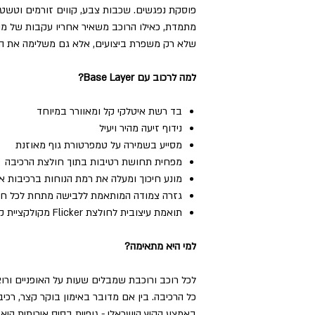
פוסקת נפגשים. שכבות צבע, קווים זורמים וטשטו
מתמדת, כאילו הרוכב משאיר אחריו עקבות של מה
שלא רק משפרת ביצועים, אלא גם משלימה את המ
למה לרכוב עם Base Layer?
בד רשת איטלקי קל ומאוורר במיוחד
נידוף זיעה מהיר ויעיל
מסייע בשמירה על טמפרטורת גוף מאוזנת
מפחית תחושת רטיבות בתוך חולצת הרכיבה
מונע חיכוך ומעלה את רמת הנוחות ברכיבות א
גזרה צמודה המותאמת ללבישה מתחת לכל חו
תואמת עיצובית לחולצת Flicker מקולקציית קיץ 2026
למי היא מתאימה?
לכל רוכב ורוכבת שמבלים שעות על האופניים ורוצ
כל הרכיבה. בין אם מדובר באימון בוקר קצר, רכי
באמצע הקיץ הישראלי - גופיית בסיס איכותית הי