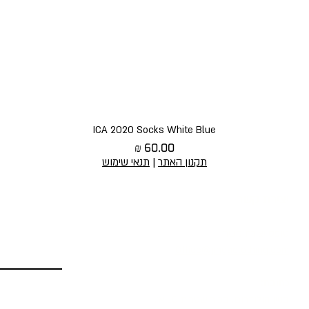
תצוגה מהירה
ICA 2020 Socks White Blue
מחיר
תקנון האתר
|
תנאי שימוש
יצירת קשר
הירשמו לניוז
טופס יצירת קשר
Office@jingaclothing.com
כתובת:
בניין הולודרום, בכור שטרית 10 א׳,