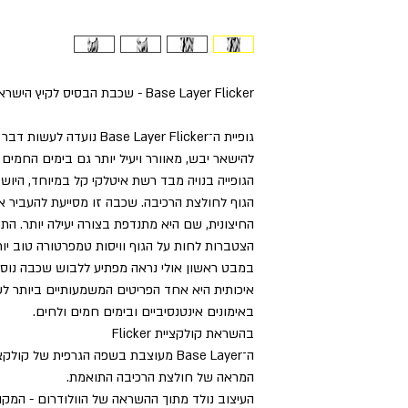
Base Layer Flicker - שכבת הבסיס לקיץ הישראלי
גופיית ה־Base Layer Flicker
להישאר יבש, מאוורר ויעיל יותר גם בימים החמים ב
הגופייה בנויה מבד רשת איטלקי קל במיוחד, היושב
הגוף לחולצת הרכיבה. שכבה זו מסייעת להעביר 
החיצונית, שם היא מתנדפת בצורה יעילה יותר. ה
הצטברות לחות על הגוף וויסות טמפרטורה טוב יות
במבט ראשון אולי נראה מפתיע ללבוש שכבה נוספת
איכותית היא אחד הפריטים המשמעותיים ביותר לשי
באימונים אינטנסיביים ובימים חמים ולחים.
בהשראת קולקציית Flicker
המראה של חולצת הרכיבה התואמת.
העיצוב נולד מתוך ההשראה של הוולודרום - המקו