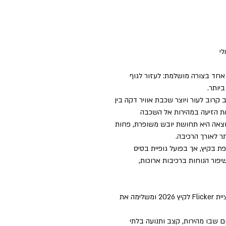
 נועדה לעשות דבר אחד בצורה מושלמת: לעזור לגוף
יותר.
 קרוב לעור ויוצר שכבת אוויר דקה בין
את הזיעה במהירות אל השכבה
תוצאה היא תחושת יובש משופרת, פחות
ר לאורך הרכיבה.
 בקיץ, אך בפועל גופיית בסיס
פור הנוחות ברכיבות ארוכות,
ה־Base Layer מעוצבת בשפה הגרפית של קולקציית Flicker לקיץ 2026 ומשלימה את
ם שבו מהירות, קצב ותנועה בלתי