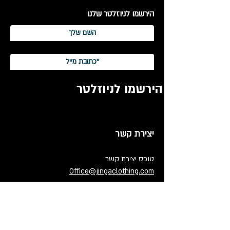
הירשמו לניוזלטר שלנו
הירשמו לניוזלטר
יצירת קשר
טופס יצירת קשר
Office@jingaclothing.com
כתובת:
בניין הולודרום, בכור שטרית 10 א׳,
תל אביב, ישראל