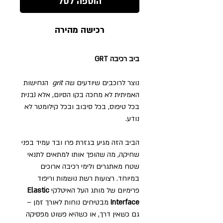
הוספה לסל
רכישה מהירה
ביב רכיבה GRT
נוצר לרוכבים שיודעים שה
grit
הנחישות
האמיתית לא מחכה בקו הסיום, אלא נבנית
בכל טיפוס, בכל סיבוב ובכל קילומטר לא
נודע.
הביב הזה מגיע בגזרת פרו ובד עמיד בפני
שחיקה, מה שהופך אותו למתאים לתנאי
שטח מאתגרים ולימי רכיבה ארוכים
במיוחד. רצועות רשת נושמות וריפוד
פרימיום של מותג העל האיטלקי
Elastic
Interface
מבטיחים נוחות לאורך זמן –
גם כשאין דרך, או כשהיא פשוט מפסיקה