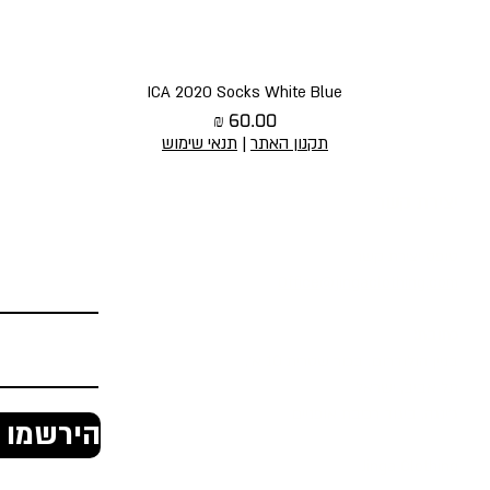
תצוגה מהירה
ICA 2020 Socks White Blue
מחיר
תקנון האתר
|
תנאי שימוש
יצירת קשר
הירשמו לניוז
טופס יצירת קשר
Office@jingaclothing.com
כתובת:
בניין הולודרום, בכור שטרית 10 א׳,
תל אביב, ישראל
ג'ינגה, ביגוד רכיבת אופניים
הירשמו ל
Jinga Clothing