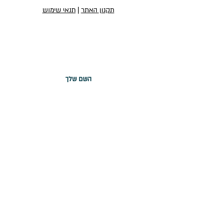
תקנון האתר
|
תנאי שימוש
הירשמו לניוזלטר שלנו
הירשמו לניוזלטר
יצירת קשר
טופס יצירת קשר
Office@jingaclothing.com