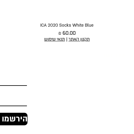
תצוגה מהירה
ICA 2020 Socks White Blue
מחיר
תקנון האתר
|
תנאי שימוש
יצירת קשר
הירשמו לניוז
טופס יצירת קשר
Office@jingaclothing.com
כתובת:
בניין הולודרום, בכור שטרית 10 א׳,
תל אביב, ישראל
ג'ינגה, ביגוד רכיבת אופניים
הירשמו ל
Jinga Clothing