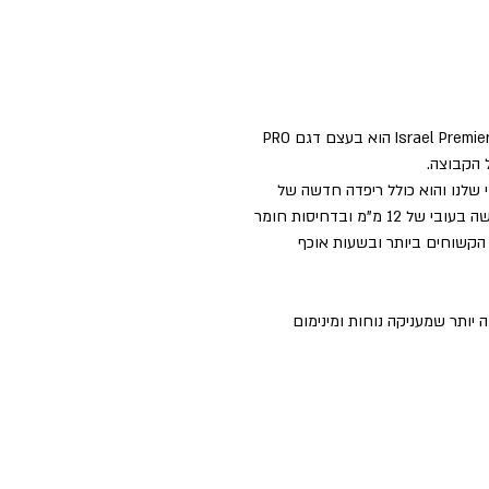
ביב הרכיבה הרשמי של קבוצת Israel Premier Tech Academy הוא בעצם דגם PRO
 החדש הוא עדכון של ביב PRO האגדי שלנו והוא כולל ריפדה חדשה של
המותג האיטלקי Elastic Interface. הרפידה החדשה בעובי של 12 מ"מ ובדחיסות חומר
אים הקשוחים ביותר ובשעות אוכף
יותר שמעניקה נוחות ומינימום