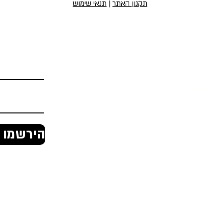
תקנון האתר
|
תנאי שימוש
יצירת קשר
הירשמו לניוז
טופס יצירת קשר
Office@jingaclothing.com
כתובת:
בניין הולודרום, בכור שטרית 10 א׳,
תל אביב, ישראל
ג'ינגה, ביגוד רכיבת אופניים
הירשמו ל
Jinga Clothing