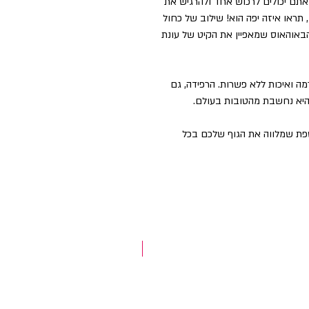
הזה משמש את רוכבי קבוצת IPT וגם אתם יכולים לרכוש אחד ולהרגיש את
 תראו איזה יפה הוא! שילוב של כחול
 הבאוהאוס שמאפיין את הקיט של עונת
ה ואיכות ללא פשרות. הרפידה, גם
ספת שמלווה את הגוף שלכם בכל
NEW