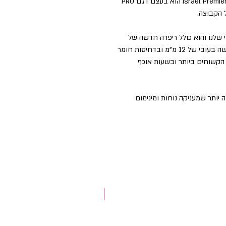
ביב הרכיבה הרשמי של קבוצת Israel Premier Tech Academy הוא בעצם דגם PRO
 החדש הוא עדכון של ביב PRO האגדי שלנו והוא כולל ריפדה חדשה של
המותג האיטלקי Elastic Interface. הרפידה החדשה בעובי של 12 מ"מ ובדחיסות חומר
אים הקשוחים ביותר ובשעות אוכף
יותר שמעניקה נוחות ומינימום
NEW