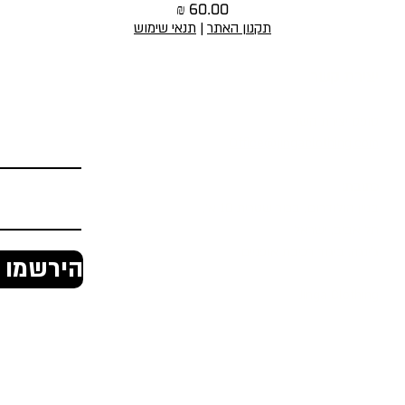
מחיר
תקנון האתר
|
תנאי שימוש
יצירת קשר
הירשמו לניוז
טופס יצירת קשר
Office@jingaclothing.com
כתובת:
בניין הולודרום, בכור שטרית 10 א׳,
תל אביב, ישראל
ג'ינגה, ביגוד רכיבת אופניים
הירשמו ל
Jinga Clothing