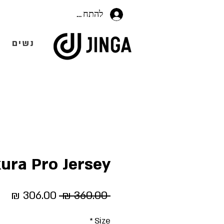
להתחברות
נשים
ura Pro Jersey
מחיר
מח
 ‏360.00 ‏₪ 
רגיל
מב
*
Size