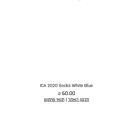
תצוגה מהירה
ICA 2020 Socks White Blue
מחיר
תקנון האתר
|
תנאי שימוש
יצירת קשר
הירשמו לניוז
טופס יצירת קשר