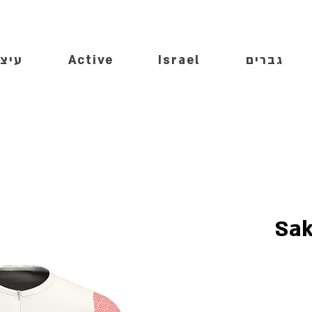
גברים
Israel
Active
עיצו
Sak
יר
צע