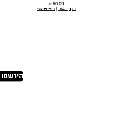
מחיר
תקנון האתר
|
תנאי שימוש
יצירת קשר
הירשמו לניוז
טופס יצירת קשר
Office@jingaclothing.com
כתובת:
בניין הולודרום, בכור שטרית 10 א׳,
תל אביב, ישראל
ג'ינגה, ביגוד רכיבת אופניים
הירשמו ל
Jinga Clothing