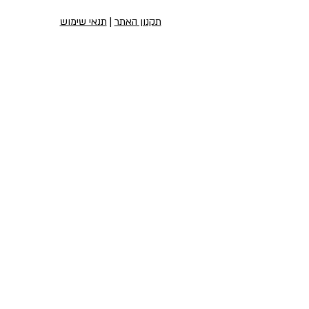
תקנון האתר
|
תנאי שימוש
הירשמו לניוזלטר שלנו
הירשמו לניוזלטר
יצירת קשר
טופס יצירת קשר
Office@jingaclothing.com