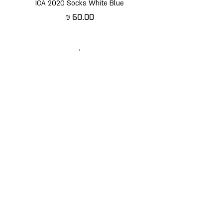
ICA 2020 Socks White Blue
מחיר
תקנון האתר
|
תנאי שימוש
הירשמו לניוזלטר שלנו
הירשמו לניוזלטר
יצירת קשר