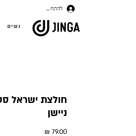
להתחברות
נשים
חולצת ישראל ס
ניישן
מחיר