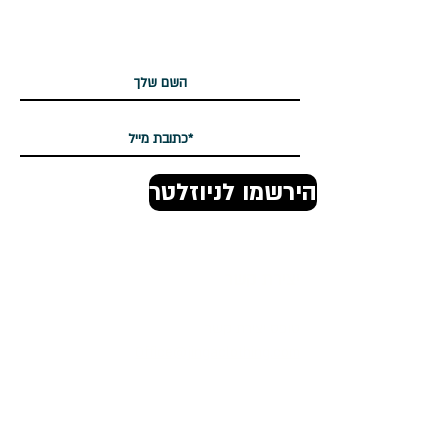
הירשמו לניוזלטר שלנו
הירשמו לניוזלטר
יצירת קשר
טופס יצירת קשר
Office@jingaclothing.com
כתובת:
בניין הולודרום, בכור שטרית 10 א׳,