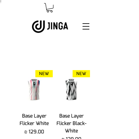
NEW
NEW
Base Layer
Base Layer
Flicker White
Flicker Black-
White
מחיר
מחיר