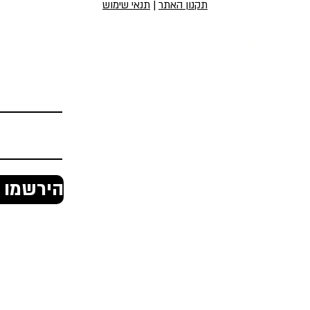
תקנון האתר
|
תנאי שימוש
יצירת קשר
הירשמו לניוז
טופס יצירת קשר
Office@jingaclothing.com
כתובת:
בניין הולודרום, בכור שטרית 10 א׳,
תל אביב, ישראל
ג'ינגה, ביגוד רכיבת אופניים
הירשמו ל
Jinga Clothing