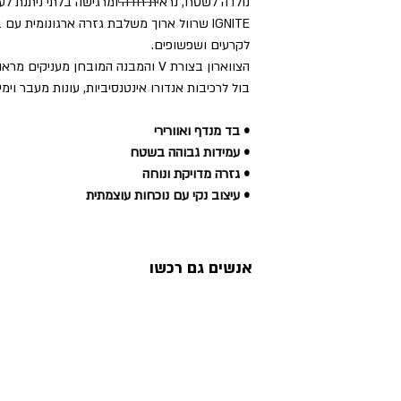
נולדה לשטח, נראית חדה ומרגישה בלתי ניתנת לעצ
IGNITE שרוול ארוך משלבת גזרה ארגונומית ע
לקרעים ושפשופים.
הצווארון בצורת V והמבנה המובחן מעניקים מראה קרבי ובטוח
בול לרכיבות אנדורו אינטנסיביות, עונות מעבר וימי
• בד מנדף ואוורירי
• עמידות גבוהה בשטח
• גזרה מדויקת ונוחה
• עיצוב נקי עם נוכחות עוצמתית
אנשים גם רכשו