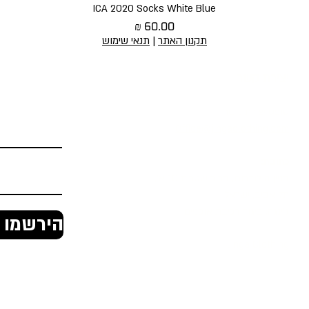
תצוגה מהירה
ICA 2020 Socks White Blue
מחיר
תקנון האתר
|
תנאי שימוש
יצירת קשר
הירשמו לניוז
טופס יצירת קשר
Office@jingaclothing.com
כתובת:
בניין הולודרום, בכור שטרית 10 א׳,
תל אביב, ישראל
ג'ינגה, ביגוד רכיבת אופניים
הירשמו ל
Jinga Clothing