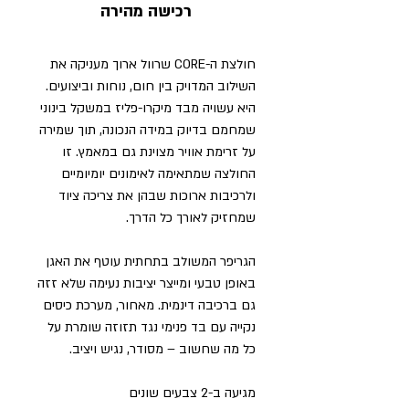
רכישה מהירה
חולצת ה-CORE שרוול ארוך מעניקה את
השילוב המדויק בין חום, נוחות וביצועים.
היא עשויה מבד מיקרו-פליז במשקל בינוני
שמחמם בדיוק במידה הנכונה, תוך שמירה
על זרימת אוויר מצוינת גם במאמץ. זו
החולצה שמתאימה לאימונים יומיומיים
ולרכיבות ארוכות שבהן את צריכה ציוד
שמחזיק לאורך כל הדרך.
הגריפר המשולב בתחתית עוטף את האגן
באופן טבעי ומייצר יציבות נעימה שלא זזה
גם ברכיבה דינמית. מאחור, מערכת כיסים
נקייה עם בד פנימי נגד תזוזה שומרת על
כל מה שחשוב – מסודר, נגיש ויציב.
מגיעה ב-2 צבעים שונים