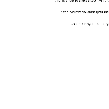
טבית לימי מירוץ, רכיבות קשות או שעות ארוכות
Meryl® Ski ובעלת טכנולוגית נידוף המתאימה לרכיבות במזג
ץ התומכת בקשת כף הרגל.
NEW