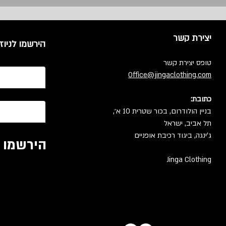
יצירת קשר
הירשמו לניוז
טופס יצירת קשר
Office@jingaclothing.com
כתובת:
בניין הולודרום, בכור שטרית 10 א׳,
תל אביב, ישראל
ג'ינגה, ביגוד רכיבת אופניים
הירשמו ל
Jinga Clothing