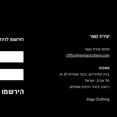
יצירת קשר
הירשמו לניוז
טופס יצירת קשר
Office@jingaclothing.com
כתובת:
בניין הולודרום, בכור שטרית 10 א׳,
תל אביב, ישראל
ג'ינגה, ביגוד רכיבת אופניים
הירשמו ל
Jinga Clothing