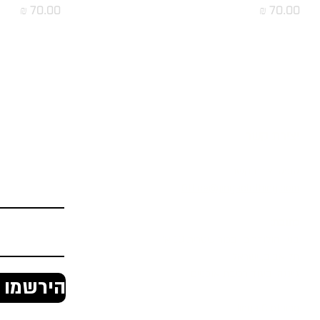
מחיר
מחיר
טעינת מוצרים נוספים
יצירת קשר
הירשמו לניוז
טופס יצירת קשר
Office@jingaclothing.com
כתובת:
בניין הולודרום, בכור שטרית 10 א׳,
תל אביב, ישראל
ג'ינגה, ביגוד רכיבת אופניים
הירשמו ל
Jinga Clothing